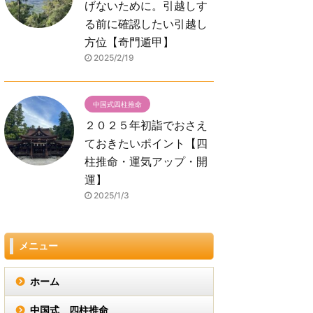
げないために。引越しす
る前に確認したい引越し
方位【奇門遁甲】
2025/2/19
中国式四柱推命
２０２５年初詣でおさえ
ておきたいポイント【四
柱推命・運気アップ・開
運】
2025/1/3
メニュー
ホーム
中国式 四柱推命