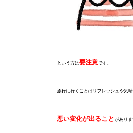
要注意
という方は
です。
旅行に行くことはリフレッシュや気晴
悪い変化が出ること
がありま