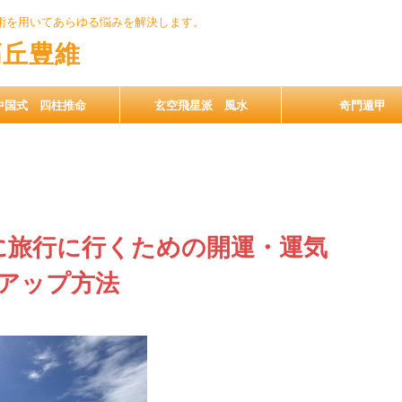
術を用いてあらゆる悩みを解決します。
高丘豊維
中国式 四柱推命
玄空飛星派 風水
奇門遁甲
に旅行に行くための開運・運気
アップ方法