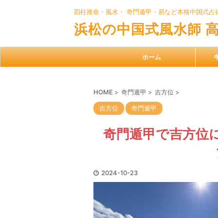
四柱推命・風水・ 奇門遁甲・易など本格中国式占
浜松の中国式風水師 
ホーム
HOME
>
奇門遁甲
>
吉方位
>
吉方位
奇門遁甲
奇門遁甲で吉方位
2024-10-23