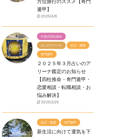
方位旅行のススメ【奇門
遁甲】
2025/4/6
中国式四柱推命
占いのアリーナ
吉日・開運
奇門遁甲
２０２５年３月占いのア
リーナ鑑定のお知らせ
【四柱推命・奇門遁甲・
恋愛相談・転職相談・お
悩み解決】
2025/2/25
吉日・開運
奇門遁甲
新生活に向けて運気を下