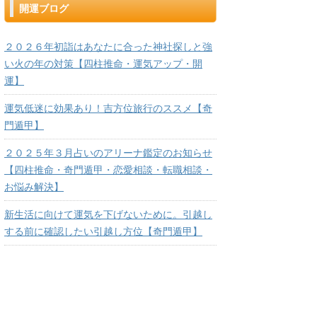
開運ブログ
２０２６年初詣はあなたに合った神社探しと強
い火の年の対策【四柱推命・運気アップ・開
運】
運気低迷に効果あり！吉方位旅行のススメ【奇
門遁甲】
２０２５年３月占いのアリーナ鑑定のお知らせ
【四柱推命・奇門遁甲・恋愛相談・転職相談・
お悩み解決】
新生活に向けて運気を下げないために。引越し
する前に確認したい引越し方位【奇門遁甲】