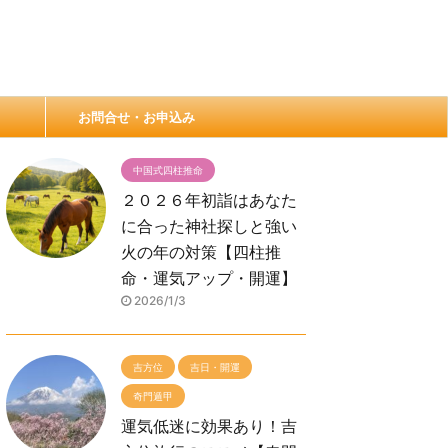
お問合せ・お申込み
中国式四柱推命
２０２６年初詣はあなた
に合った神社探しと強い
火の年の対策【四柱推
命・運気アップ・開運】
2026/1/3
吉方位
吉日・開運
奇門遁甲
運気低迷に効果あり！吉