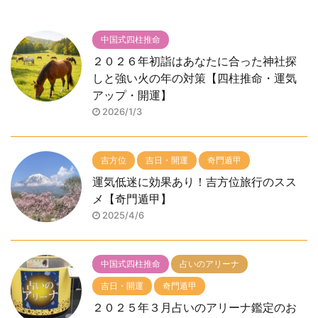
中国式四柱推命
２０２６年初詣はあなたに合った神社探
しと強い火の年の対策【四柱推命・運気
アップ・開運】
2026/1/3
吉方位
吉日・開運
奇門遁甲
運気低迷に効果あり！吉方位旅行のスス
メ【奇門遁甲】
2025/4/6
中国式四柱推命
占いのアリーナ
吉日・開運
奇門遁甲
２０２５年３月占いのアリーナ鑑定のお