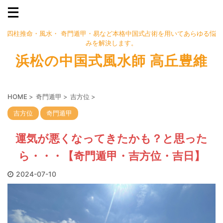
四柱推命・風水・ 奇門遁甲・易など本格中国式占術を用いてあらゆる悩
みを解決します。
浜松の中国式風水師 高丘豊維
HOME
>
奇門遁甲
>
吉方位
>
吉方位
奇門遁甲
運気が悪くなってきたかも？と思った
ら・・・【奇門遁甲・吉方位・吉日】
2024-07-10