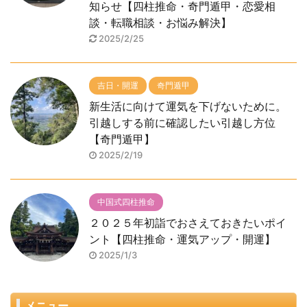
知らせ【四柱推命・奇門遁甲・恋愛相
談・転職相談・お悩み解決】
2025/2/25
吉日・開運
奇門遁甲
新生活に向けて運気を下げないために。
引越しする前に確認したい引越し方位
【奇門遁甲】
2025/2/19
中国式四柱推命
２０２５年初詣でおさえておきたいポイ
ント【四柱推命・運気アップ・開運】
2025/1/3
メニュー