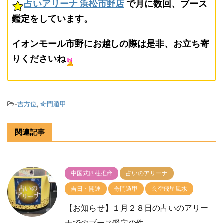
占いアリーナ 浜松市野店
で月に数回、ブース
鑑定をしています。
イオンモール市野にお越しの際は是非、お立ち寄
りくださいね
-
吉方位
,
奇門遁甲
関連記事
中国式四柱推命
占いのアリーナ
吉日・開運
奇門遁甲
玄空飛星風水
【お知らせ】１月２８日の占いのアリー
ナでのブース鑑定の件