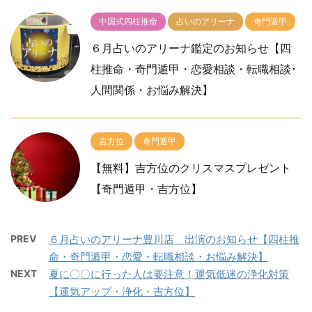
中国式四柱推命
占いのアリーナ
奇門遁甲
６月占いのアリーナ鑑定のお知らせ【四
柱推命・奇門遁甲・恋愛相談・転職相談･
人間関係・お悩み解決】
吉方位
奇門遁甲
【無料】吉方位のクリスマスプレゼント
【奇門遁甲・吉方位】
PREV
６月占いのアリーナ豊川店 出演のお知らせ【四柱推
命・奇門遁甲・恋愛・転職相談・お悩み解決】
NEXT
夏に〇〇に行った人は要注意！運気低迷の浄化対策
【運気アップ・浄化・吉方位】