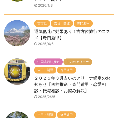
2026/1/3
吉方位
吉日・開運
奇門遁甲
運気低迷に効果あり！吉方位旅行のスス
メ【奇門遁甲】
2025/4/6
中国式四柱推命
占いのアリーナ
吉日・開運
奇門遁甲
２０２５年３月占いのアリーナ鑑定のお
知らせ【四柱推命・奇門遁甲・恋愛相
談・転職相談・お悩み解決】
2025/2/25
吉日・開運
奇門遁甲