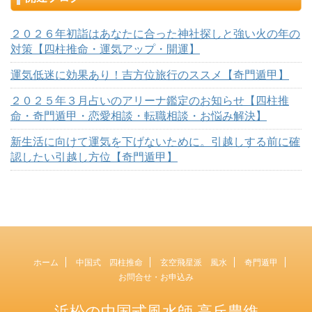
２０２６年初詣はあなたに合った神社探しと強い火の年の
対策【四柱推命・運気アップ・開運】
運気低迷に効果あり！吉方位旅行のススメ【奇門遁甲】
２０２５年３月占いのアリーナ鑑定のお知らせ【四柱推
命・奇門遁甲・恋愛相談・転職相談・お悩み解決】
新生活に向けて運気を下げないために。引越しする前に確
認したい引越し方位【奇門遁甲】
ホーム
中国式 四柱推命
玄空飛星派 風水
奇門遁甲
お問合せ・お申込み
浜松の中国式風水師 高丘豊維