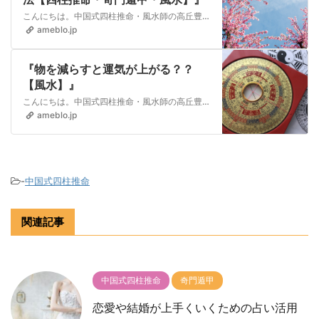
こんにちは。中国式四柱推命・風水師の高丘豊維（タカオカユイ）です。 モテる人とモテない人は四柱推命の命式を観ればしっかりわかります。それは命式に「桃花（とうか…
ameblo.jp
『物を減らすと運気が上がる？？
【風水】』
こんにちは。中国式四柱推命・風水師の高丘豊維（タカオカユイ）です。 今日は物を減らすと運気は上がるの？ というテーマでお話していきたいと思います。 物を…
ameblo.jp
-
中国式四柱推命
関連記事
中国式四柱推命
奇門遁甲
恋愛や結婚が上手くいくための占い活用