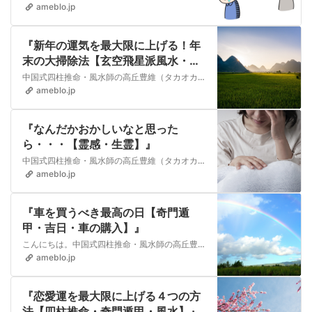
ameblo.jp
『新年の運気を最大限に上げる！年
末の大掃除法【玄空飛星派風水・風
水】』
中国式四柱推命・風水師の高丘豊維（タカオカユイ）です。 クリスマスも終わって今年もあともうすぐですね。年末といえば大掃除です。 皆さんは大掃除は毎年しっかりや…
ameblo.jp
『なんだかおかしいなと思った
ら・・・【霊感・生霊】』
中国式四柱推命・風水師の高丘豊維（タカオカユイ）です。 元気なのになんだか体がおかしいな・・・と思ったことはありませんか？思ったように体が動かない、重たい。 …
ameblo.jp
『車を買うべき最高の日【奇門遁
甲・吉日・車の購入】』
こんにちは。中国式四柱推命・風水師の高丘豊維（タカオカユイ）です。 今日は 車を購入することであなたの運気に影響を与えて、場合によっては不幸を招く可能性がある…
ameblo.jp
『恋愛運を最大限に上げる４つの方
法【四柱推命・奇門遁甲・風水】』